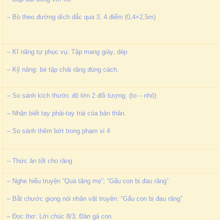
– Bò theo đường dích dắc qua 3, 4 điểm (0,4×2,5m)
– Kĩ năng tự phục vụ: Tập mang giày, dép
– Kỹ năng: bé tập chải răng đúng cách.
– So sánh kích thước độ lớn 2 đối tượng. (to – nhỏ)
– Nhận biết tay phải-tay trái của bản thân.
– So sánh thêm bớt trong phạm vi 4
– Thức ăn tốt cho răng
– Nghe hiểu truyện “Quà tặng mẹ”; “Gấu con bị đau răng”
– Bắt chước giọng nói nhân vật truyện: “Gấu con bị đau răng”
– Đọc thơ: Lời chúc 8/3; Đàn gà con