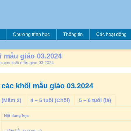
Chương trình học
Thông tin
Các hoạt động
i mẫu giáo 03.2024
ục các khối mẫu giáo 03.2024
 các khối mẫu giáo 03.2024
i (Mầm 2)
4 – 5 tuổi (Chồi)
5 – 6 tuổi (lá)
Nội dung học
– Đập bắt bóng với cô.