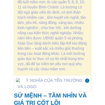
độ tuổi mầm non, từ các quận 5, 6, 8, 10,
11 và huyện Bình Chánh. Là trường có
đội ngũ giáo viên ổn định, có tinh thần
trách nhiệm cao , tâm huyết với nghề, tận
tâm, yêu trẻ, năng động, sáng tạo, nhiều
kinh nghiệm , chịu học hỏi , bồi dưỡng
nâng cao kiến thức nghề nghiệp. Nhiều
năm liền được UBND quận 5 và phòng
Giáo Dục tặng danh hiệu tập thể lao động
tiên tiến – xuất sắc và nhiều giải thưởng
trong các hoạt động khác. Là môi trường
giáo dục tư thục có uy tín nhất trong khu
vực, đã để lại niềm tin yêu nơi quý phụ
huynh và các cháu mầm non.
Ý NGHĨA CỦA TÊN TRƯỜNG
VÀ LOGO
SỨ MỆNH – TẦM NHÌN VÀ
GIÁ TRỊ CỐT LÕI