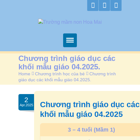
Trang chủ
Chương trình giáo dục các
khối mẫu giáo 04.2025.
Về Hoa Mai
Home
>
Chương trình học của bé
>
Chương trình
Chương trình học
giáo dục các khối mẫu giáo 04.2025.
Thông tin
2
Chương trình giáo dục các
Các hoạt động
Apr.2025
khối mẫu giáo 04.2025
Xem camera
Kiểm định
3 – 4 tuổi (Mầm 1)
Liên hệ