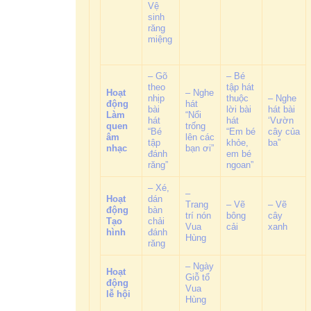
Vệ
sinh
răng
miệng
– Gõ
– Bé
theo
tập hát
Hoạt
– Nghe
nhịp
thuộc
– Nghe
động
hát
bài
lời bài
hát bài
Làm
“Nổi
hát
hát
‘Vườn
quen
trống
“Bé
“Em bé
cây của
âm
lên các
tập
khỏe,
ba”
nhạc
bạn ơi”
đánh
em bé
răng”
ngoan”
– Xé,
–
Hoạt
dán
Trang
– Vẽ
– Vẽ
động
bàn
trí nón
bông
cây
Tạo
chải
Vua
cải
xanh
hình
đánh
Hùng
răng
– Ngày
Hoạt
Giỗ tổ
động
Vua
lễ hội
Hùng