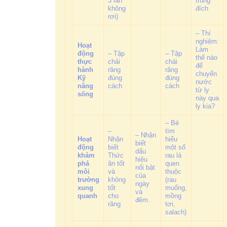
3 lần
trúng
không
đích
rơi)
– Thí
nghiệm:
Hoạt
Làm
động
– Tập
– Tập
thế nào
thực
chải
chải
để
hành
răng
răng
chuyển
Kỹ
đúng
đúng
nước
năng
cách
cách
từ ly
sống
này qua
ly kia?
– Bé
–
tìm
– Nhận
Hoạt
Nhận
hiểu
biết
động
biết
một số
dấu
khám
Thức
rau lá
hiệu
phá
ăn tốt
quen
nổi bật
môi
và
thuộc
của
trường
không
(rau
ngày
xung
tốt
muống,
và
quanh
cho
mồng
đêm.
răng
tơi,
salach)