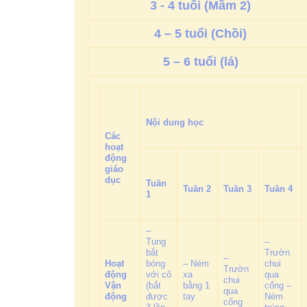
3 - 4 tuổi (Mầm 2)
4 – 5 tuổi (Chồi)
5 – 6 tuổi (lá)
Nội dung học
Các
hoạt
động
giáo
dục
Tuần
Tuần 2
Tuần 3
Tuần 4
1
–
Tung
–
bắt
Trườn
–
Hoạt
bóng
– Ném
chui
Trườn
động
với cô
xa
qua
chui
Vận
(bắt
bằng 1
cổng –
qua
động
được
tay
Ném
cổng