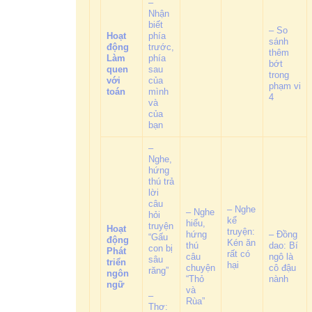
–
Nhận
biết
– So
Hoạt
phía
sánh
động
trước,
thêm
Làm
phía
bớt
quen
sau
trong
với
của
phạm vi
toán
mình
4
và
của
bạn
–
Nghe,
hứng
thú trả
lời
câu
– Nghe
– Nghe
hỏi
kể
hiểu,
truyện
Hoạt
truyện:
hứng
– Đồng
“Gấu
động
Kén ăn
thú
dao: Bí
con bị
Phát
rất có
câu
ngô là
sâu
triển
hại
chuyện
cô đậu
răng”
ngôn
“Thỏ
nành
ngữ
và
–
Rùa”
Thơ: