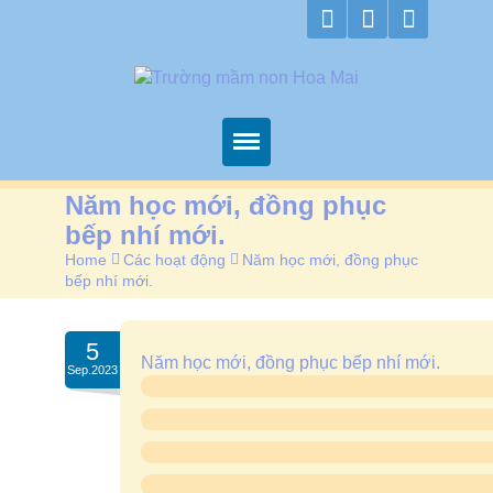
Trang chủ
Năm học mới, đồng phục
bếp nhí mới.
Về Hoa Mai
Home
>
Các hoạt động
>
Năm học mới, đồng phục
Chương trình học
bếp nhí mới.
Thông tin
5
Các hoạt động
Năm học mới, đồng phục bếp nhí mới.
Sep.2023
Xem camera
Kiểm định
Liên hệ