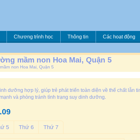
Chương trình học
Thông tin
Các hoạt động
rường mầm non Hoa Mai, Quận 5
g mầm non Hoa Mai, Quận 5
 dưỡng hợp lý, giúp trẻ phát triển toàn diện về thể chất lẫn ti
e mạnh và phòng tránh tình trạng suy dinh dưỡng.
.09
hứ 5
Thứ 6
Thứ 7