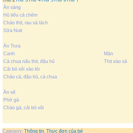
Ăn sáng
Hủ tiếu cá chẻm
Cháo thịt, rau sà lách
Sữa Nuti
Ăn Trưa
Canh
Mặn
Cà chua nấu thịt, đậu hủ
Thịt xào sả
Cải bó xôi xảo tỏi
Cháo cá, đậu hủ, cà chua
Ăn xế
Phở gà
Cháo gà, cải bó xôi
Category:
Thông tin
,
Thực đơn của bé