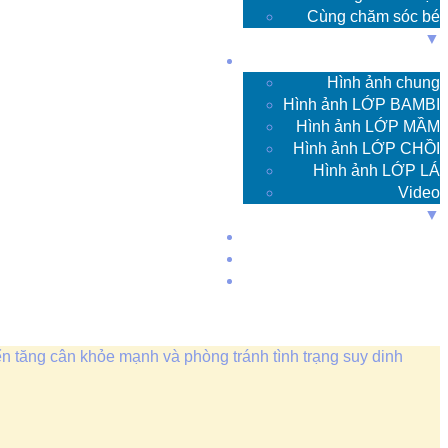
Cùng chăm sóc bé
▼
Các hoạt động
Hình ảnh chung
Hình ảnh LỚP BAMBI
Hình ảnh LỚP MẦM
Hình ảnh LỚP CHỒI
Hình ảnh LỚP LÁ
Video
▼
Xem camera
Kiểm định
Liên hệ
iển tăng cân khỏe mạnh và phòng tránh tình trạng suy dinh