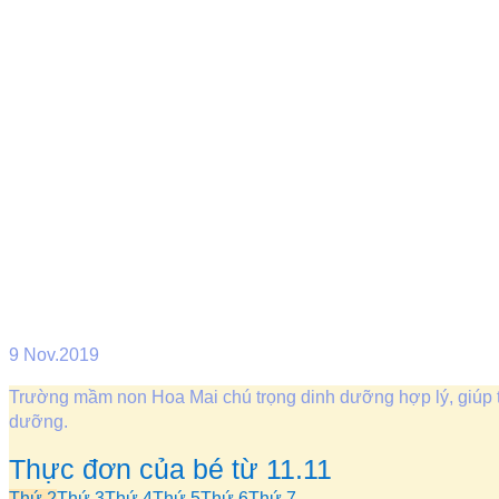
9
Nov.2019
Trường mầm non Hoa Mai chú trọng dinh dưỡng hợp lý, giúp trẻ p
dưỡng.
Thực đơn của bé từ 11.11
Thứ 2
Thứ 3
Thứ 4
Thứ 5
Thứ 6
Thứ 7