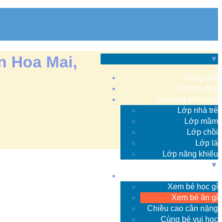
n Hoa Mai,
▼
Trang chủ
Về Hoa Mai
Chương trình học
Lớp nhà trẻ
Lớp mầm
Lớp chồi
Lớp lá
Lớp năng khiếu
▼
Thông tin
Xem bé học gì
Xem bé ăn gì
Chiều cao cân nặng
Cùng bé vui học