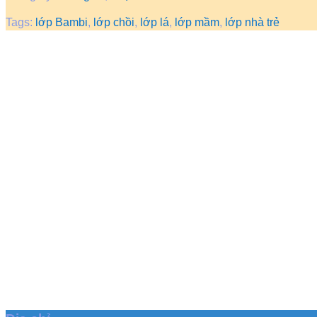
Tags:
lớp Bambi
,
lớp chồi
,
lớp lá
,
lớp mầm
,
lớp nhà trẻ