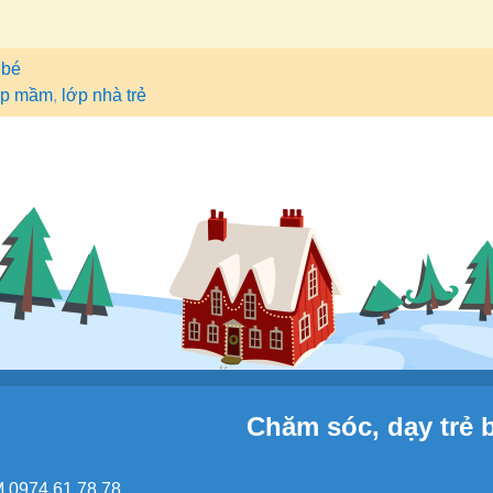
 bé
ớp mầm
,
lớp nhà trẻ
Chăm sóc, dạy trẻ 
 0974 61 78 78