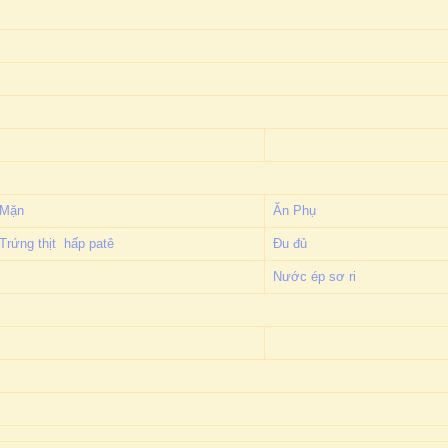
Mặn
Ăn Phụ
Trứng thịt hấp patê
Đu đủ
Nước ép sơ ri