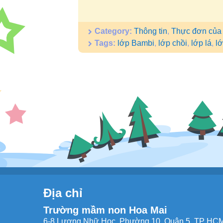
Category:
Thông tin
,
Thực đơn của
Tags:
lớp Bambi
,
lớp chồi
,
lớp lá
,
l
Địa chỉ
Trường mầm non Hoa Mai
6-8 Lương Nhữ Học, Phường 10, Quận 5, TP HCM