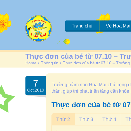
Trang chủ
Về Hoa Mai
Thực đơn của bé từ 07.10 – T
Home
>
Thông tin
>
Thực đơn của bé từ 07.10 – Trườn
7
Trường mầm non Hoa Mai chú trọng dinh
Oct.2019
thần, giúp trẻ phát triển tăng cân khỏ
Thực đơn của bé từ 07
Thứ 2
Thứ 3
Thứ 4
T