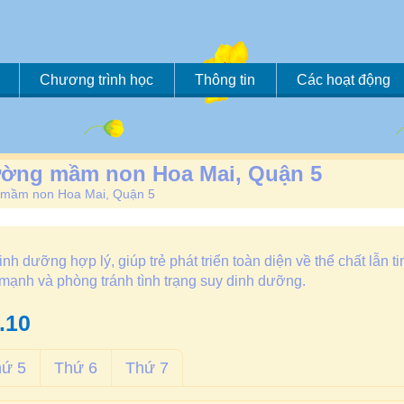
Chương trình học
Thông tin
Các hoạt động
rường mầm non Hoa Mai, Quận 5
g mầm non Hoa Mai, Quận 5
 dưỡng hợp lý, giúp trẻ phát triển toàn diện về thể chất lẫn ti
e mạnh và phòng tránh tình trạng suy dinh dưỡng.
.10
hứ 5
Thứ 6
Thứ 7